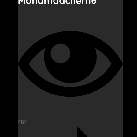
Mondmädchen16
484