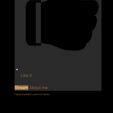
Like
0
Stream
About me
FaLang translation system by Faboba