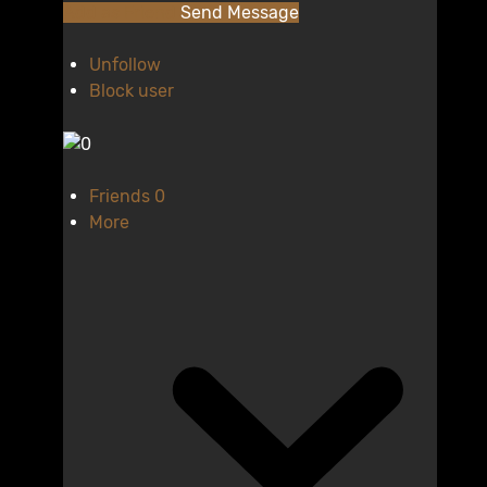
Add as Friend
Send Message
Unfollow
Block user
Friends
0
More